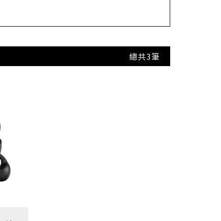
總共
3
筆