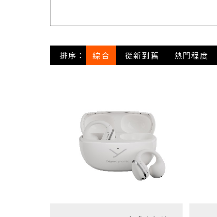
排序
綜合
從新到舊
熱門程度