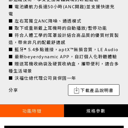
■ 電池續航力長達50小時(ANC開啟)並支援快速充
電
■ 左右耳獨立ANC降噪、通透模式
■ 取下或重新戴上耳機時的自動播放/暫停功能
■ 符合人體工學的耳罩設計結合高品質的優質材質製
造，帶來非凡的配戴舒適感
■ 藍牙® 5.4多點連接，aptX™無損音質，LE Audio
■ 最新beyerdynamic APP，自訂個人化聆聽體驗
■ 贈送耳機收納袋及硬質收納盒，攜帶便利，適合多
種生活場景
■ 沃福仕總代理公司貨保固一年
分享
下載產品說明書
功能特徵
規格參數