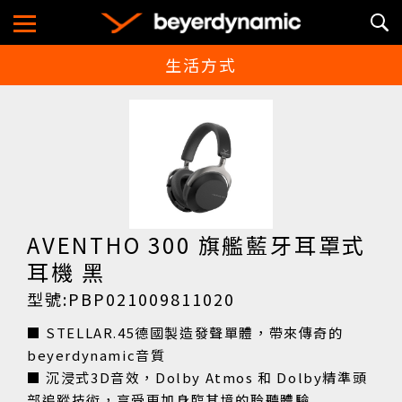
生活方式
Gaming
遊戲
Lifestyle
生活方式
Work & Learn
AVENTHO 300 旗艦藍牙耳罩式
商務與學習
耳機 黑
About
型號:PBP021009811020
關於品牌
■ STELLAR.45德國製造發聲單體，帶來傳奇的
beyerdynamic音質
■ 沉浸式3D音效，Dolby Atmos 和 Dolby精準頭
部追蹤技術，享受更加身臨其境的聆聽體驗